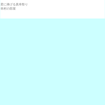
君に捧げる真幸祭り
幸村の部屋