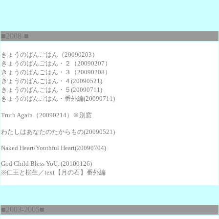
■2008-■
きょうのばんごはん（20090203）
きょうのばんごはん・２（20090207）
きょうのばんごはん・３（20090208）
きょうのばんごはん・４(20090521)
きょうのばんごはん・５(20090711)
きょうのばんごはん・番外編(20090711)
Truth Again
（20090214）※別窓
わたしはあなたのたからもの(20090521)
Naked Heart/Youthful Heart(20090704)
God Child Bless YoU. (20100126)
※仁王と柳生／text【月の石】番外編
■2003-2005■