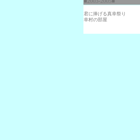
■2003-2005■
君に捧げる真幸祭り
幸村の部屋