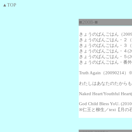
▲TOP
■2008-■
きょうのばんごはん（2009
きょうのばんごはん・２（20
きょうのばんごはん・３（20
きょうのばんごはん・４(200
きょうのばんごはん・５(200
きょうのばんごはん・番外編(2
Truth Again
（20090214
わたしはあなたのたからもの(2
Naked Heart/Youthful Hear
God Child Bless YoU. (20
※仁王と柳生／text【月