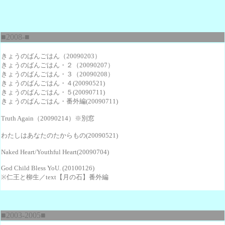
■2008-■
きょうのばんごはん（20090203）
きょうのばんごはん・２（20090207）
きょうのばんごはん・３（20090208）
きょうのばんごはん・４(20090521)
きょうのばんごはん・５(20090711)
きょうのばんごはん・番外編(20090711)
Truth Again
（20090214）※別窓
わたしはあなたのたからもの(20090521)
Naked Heart/Youthful Heart(20090704)
God Child Bless YoU. (20100126)
※仁王と柳生／text【月の石】番外編
■2003-2005■