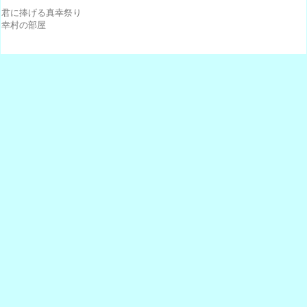
君に捧げる真幸祭り
幸村の部屋