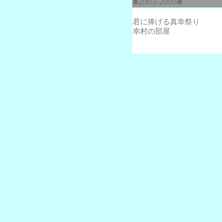
■2003-2005■
君に捧げる真幸祭り
幸村の部屋