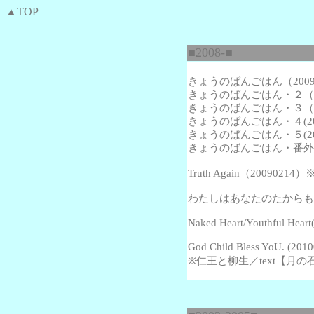
▲TOP
■2008-■
きょうのばんごはん（2009
きょうのばんごはん・２（20
きょうのばんごはん・３（20
きょうのばんごはん・４(200
きょうのばんごはん・５(200
きょうのばんごはん・番外編(2
Truth Again
（20090214
わたしはあなたのたからもの(2
Naked Heart/Youthful Hear
God Child Bless YoU. (20
※仁王と柳生／text【月