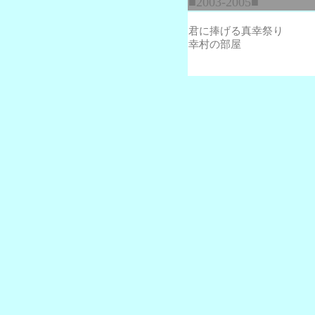
■2003-2005■
君に捧げる真幸祭り
幸村の部屋