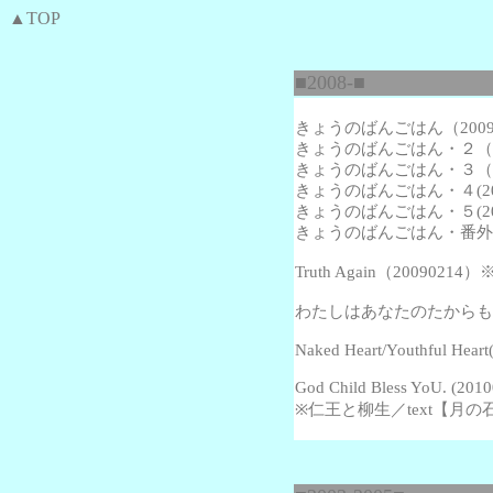
▲TOP
■2008-■
きょうのばんごはん（2009
きょうのばんごはん・２（20
きょうのばんごはん・３（20
きょうのばんごはん・４(200
きょうのばんごはん・５(200
きょうのばんごはん・番外編(2
Truth Again
（20090214
わたしはあなたのたからもの(2
Naked Heart/Youthful Hear
God Child Bless YoU. (20
※仁王と柳生／text【月