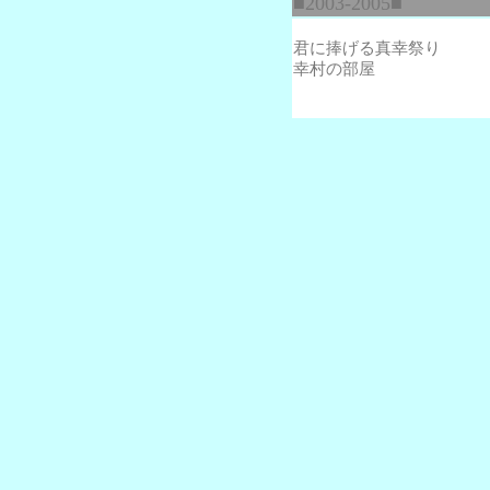
■2003-2005■
君に捧げる真幸祭り
幸村の部屋