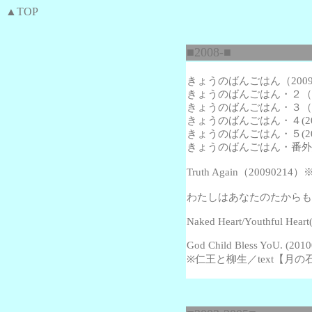
▲TOP
■2008-■
きょうのばんごはん（2009
きょうのばんごはん・２（20
きょうのばんごはん・３（20
きょうのばんごはん・４(200
きょうのばんごはん・５(200
きょうのばんごはん・番外編(2
Truth Again
（20090214
わたしはあなたのたからもの(2
Naked Heart/Youthful Hear
God Child Bless YoU. (20
※仁王と柳生／text【月