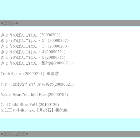
■2008-■
きょうのばんごはん（20090203）
きょうのばんごはん・２（20090207）
きょうのばんごはん・３（20090208）
きょうのばんごはん・４(20090521)
きょうのばんごはん・５(20090711)
きょうのばんごはん・番外編(20090711)
Truth Again
（20090214）※別窓
わたしはあなたのたからもの(20090521)
Naked Heart/Youthful Heart(20090704)
God Child Bless YoU. (20100126)
※仁王と柳生／text【月の石】番外編
■2003-2005■