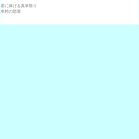
君に捧げる真幸祭り
幸村の部屋