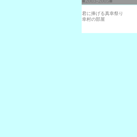
■2003-2005■
君に捧げる真幸祭り
幸村の部屋