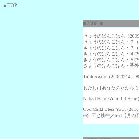
▲TOP
■2008-■
きょうのばんごはん（2009
きょうのばんごはん・２（20
きょうのばんごはん・３（20
きょうのばんごはん・４(200
きょうのばんごはん・５(200
きょうのばんごはん・番外編(2
Truth Again
（20090214
わたしはあなたのたからもの(2
Naked Heart/Youthful Hear
God Child Bless YoU. (20
※仁王と柳生／text【月